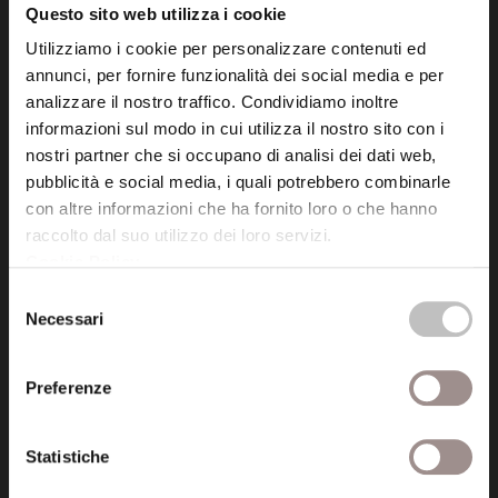
Questo sito web utilizza i cookie
Utilizziamo i cookie per personalizzare contenuti ed
Posta certificata (PEC)
annunci, per fornire funzionalità dei social media e per
fondazionecollegiosancarlo@legalmail.it
analizzare il nostro traffico. Condividiamo inoltre
informazioni sul modo in cui utilizza il nostro sito con i
Seguici
nostri partner che si occupano di analisi dei dati web,
pubblicità e social media, i quali potrebbero combinarle
con altre informazioni che ha fornito loro o che hanno
raccolto dal suo utilizzo dei loro servizi.
Cookie Policy
.
Informazioni
Selezione
Necessari
Amministrazione trasparente
del
consenso
Certificazioni
Preferenze
Cookie policy
Statistiche
Privacy