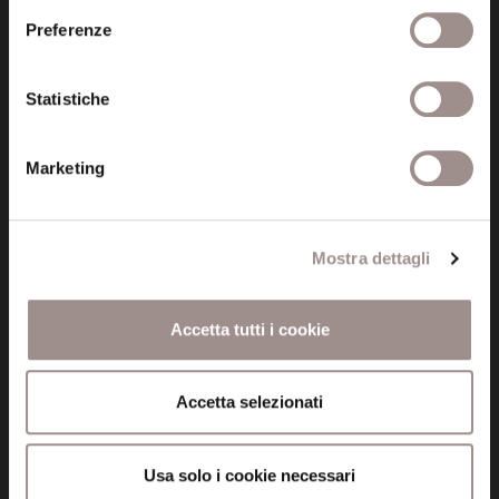
Preferenze
Informazioni
Statistiche
Amministrazione trasparente
Certificazioni
Marketing
Cookie policy
Privacy
Mostra dettagli
Credits
Accetta tutti i cookie
Whistleblowing
Accetta selezionati
Menu
Fondazione
Usa solo i cookie necessari
Biblioteca