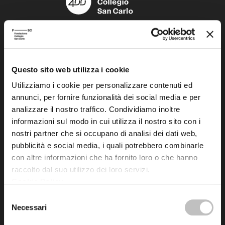
Fondazione Collegio San Carlo
Via San Carlo 5
41121 Modena (MO)
Questo sito web utilizza i cookie
P.I. 00641060363
Utilizziamo i cookie per personalizzare contenuti ed
annunci, per fornire funzionalità dei social media e per
tel. 059.421211
analizzare il nostro traffico. Condividiamo inoltre
info@fondazionesancarlo.it
informazioni sul modo in cui utilizza il nostro sito con i
nostri partner che si occupano di analisi dei dati web,
pubblicità e social media, i quali potrebbero combinarle
Posta certificata (PEC)
con altre informazioni che ha fornito loro o che hanno
fondazionecollegiosancarlo@legalmail.it
raccolto dal suo utilizzo dei loro servizi.
Cookie Policy
.
Seguici
Selezione
Necessari
del
consenso