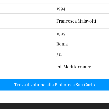
1994
Francesca Malavolti
1995
Roma
311
ed. Mediterranee
Trova il volume alla Biblioteca San Carlo