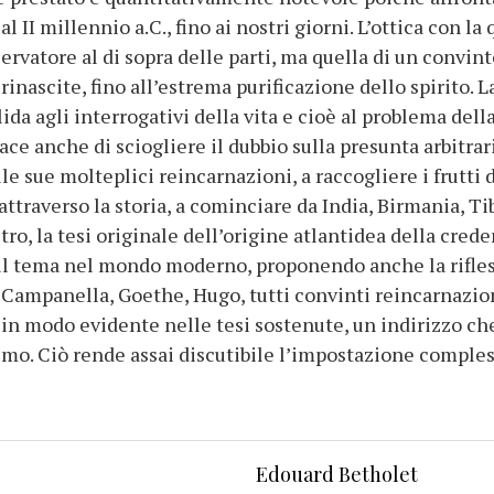
 II millennio a.C., fino ai nostri giorni. L’ottica con la 
servatore al di sopra delle parti, ma quella di un convi
inascite, fino all’estrema purificazione dello spirito. 
lida agli interrogativi della vita e cioè al problema della
ce anche di sciogliere il dubbio sulla presunta arbitrar
le sue molteplici reincarnazioni, a raccogliere i frutti 
attraverso la storia, a cominciare da India, Birmania, Tib
l’altro, la tesi originale dell’origine atlantidea della cr
il tema nel mondo moderno, proponendo anche la rifless
 Campanella, Goethe, Hugo, tutti convinti reincarnazion
in modo evidente nelle tesi sostenute, un indirizzo che s
ismo. Ciò rende assai discutibile l’impostazione compless
Edouard Betholet