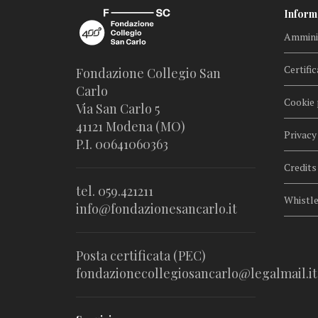
Inform
Amminis
Certific
Fondazione Collegio San
Carlo
Cookie 
Via San Carlo 5
41121 Modena (MO)
Privacy
P.I. 00641060363
Credits
tel. 059.421211
Whistl
info@fondazionesancarlo.it
Posta certificata (PEC)
fondazionecollegiosancarlo@legalmail.it