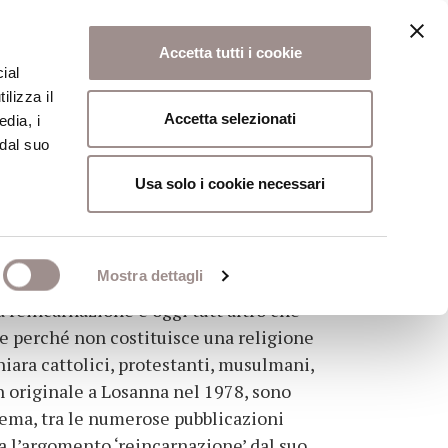
Accetta tutti i cookie
ial
ilizza il
osi
Collegio
Scuola Alti Studi
Accetta selezionati
edia, i
 dal suo
Usa solo i cookie necessari
Mostra dettagli
a reincarnazione è oggi tutt’altro che
te perché non costituisce una religione
chiara cattolici, protestanti, musulmani,
in originale a Losanna nel 1978, sono
 tema, tra le numerose pubblicazioni
a l’argomento ‘reincarnazione’ dal suo