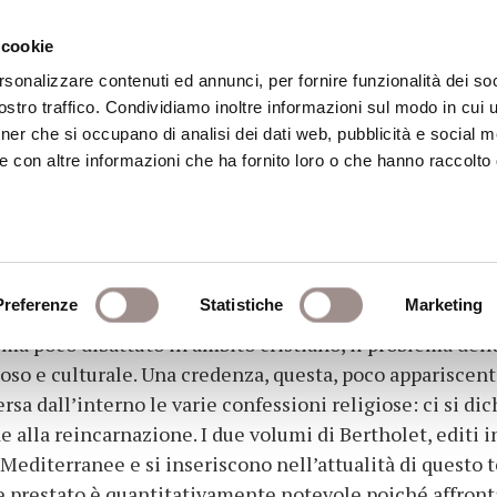
 cookie
rsonalizzare contenuti ed annunci, per fornire funzionalità dei soc
stro traffico. Condividiamo inoltre informazioni sul modo in cui ut
eca
Centro Culturale
Centro Studi Religi
tner che si occupano di analisi dei dati web, pubblicità e social m
e con altre informazioni che ha fornito loro o che hanno raccolto
e nel mondo antico
Preferenze
Statistiche
Marketing
ema poco dibattuto in ambito cristiano, il problema dell
oso e culturale. Una credenza, questa, poco appariscen
rsa dall’interno le varie confessioni religiose: ci si di
e alla reincarnazione. I due volumi di Bertholet, editi 
i Mediterranee e si inseriscono nell’attualità di questo
ale prestato è quantitativamente notevole poiché affront