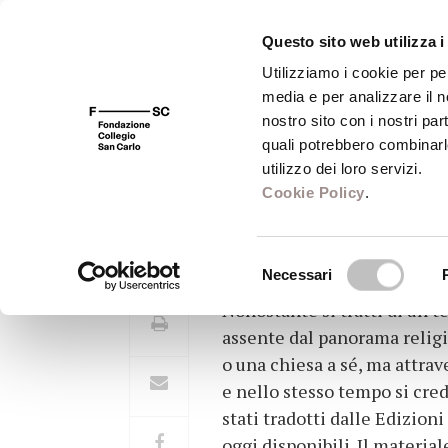
Questo sito web utilizza i
Utilizziamo i cookie per pe
media e per analizzare il no
FSC 400
Fondazione
Bibliot
nostro sito con i nostri par
quali potrebbero combinarl
utilizzo dei loro servizi.
Cookie Policy
.
La reincarnazion
Selezione
Necessari
del
Nonostante si tratti di un t
consenso
assente dal panorama religi
o una chiesa a sé, ma attrave
e nello stesso tempo si cred
stati tradotti dalle Edizion
oggi disponibili. Il materi