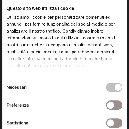
info@fondazionesancarlo.it
Questo sito web utilizza i cookie
Utilizziamo i cookie per personalizzare contenuti ed
Posta certificata (PEC)
annunci, per fornire funzionalità dei social media e per
fondazionecollegiosancarlo@legalmail.it
analizzare il nostro traffico. Condividiamo inoltre
informazioni sul modo in cui utilizza il nostro sito con i
nostri partner che si occupano di analisi dei dati web,
Seguici
pubblicità e social media, i quali potrebbero combinarle
con altre informazioni che ha fornito loro o che hanno
raccolto dal suo utilizzo dei loro servizi.
Cookie Policy
.
Selezione
Informazioni
Necessari
del
Amministrazione trasparente
consenso
Preferenze
Certificazioni
Cookie policy
Statistiche