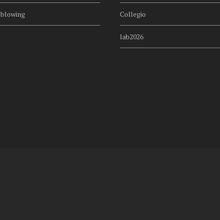
eblowing
Collegio
lab2026