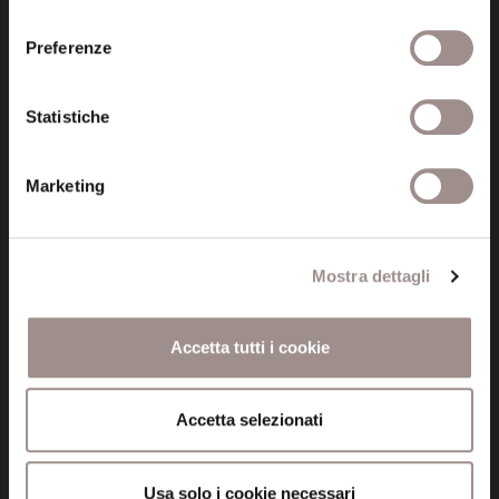
consenso
Preferenze
Informazioni
Statistiche
Amministrazione trasparente
Marketing
Certificazioni
Cookie policy
Mostra dettagli
Privacy
Credits
Accetta tutti i cookie
Whistleblowing
Accetta selezionati
Menu
Fondazione
Usa solo i cookie necessari