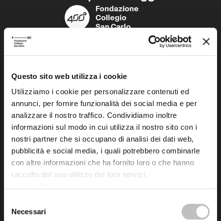
Fondazione Collegio San Carlo
Via San Carlo 5
41121 Modena (MO)
Questo sito web utilizza i cookie
P.I. 00641060363
Utilizziamo i cookie per personalizzare contenuti ed
annunci, per fornire funzionalità dei social media e per
analizzare il nostro traffico. Condividiamo inoltre
tel. 059.421211
informazioni sul modo in cui utilizza il nostro sito con i
info@fondazionesancarlo.it
nostri partner che si occupano di analisi dei dati web,
pubblicità e social media, i quali potrebbero combinarle
Posta certificata (PEC)
con altre informazioni che ha fornito loro o che hanno
raccolto dal suo utilizzo dei loro servizi.
fondazionecollegiosancarlo@legalmail.it
Cookie Policy
.
Selezione
Seguici
Necessari
del