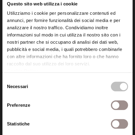
Questo sito web utilizza i cookie
Utilizziamo i cookie per personalizzare contenuti ed
Posta certificata (PEC)
annunci, per fornire funzionalità dei social media e per
fondazionecollegiosancarlo@legalmail.it
analizzare il nostro traffico. Condividiamo inoltre
informazioni sul modo in cui utilizza il nostro sito con i
Seguici
nostri partner che si occupano di analisi dei dati web,
pubblicità e social media, i quali potrebbero combinarle
con altre informazioni che ha fornito loro o che hanno
raccolto dal suo utilizzo dei loro servizi.
Cookie Policy
.
Informazioni
Selezione
Necessari
Amministrazione trasparente
del
consenso
Certificazioni
Preferenze
Cookie policy
Statistiche
Privacy