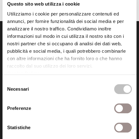
Questo sito web utilizza i cookie
Utilizziamo i cookie per personalizzare contenuti ed
annunci, per fornire funzionalità dei social media e per
analizzare il nostro traffico. Condividiamo inoltre
informazioni sul modo in cui utilizza il nostro sito con i
nostri partner che si occupano di analisi dei dati web,
pubblicità e social media, i quali potrebbero combinarle
con altre informazioni che ha fornito loro o che hanno
raccolto dal suo utilizzo dei loro servizi.
Fondazione Collegio San Carlo
Cookie Policy
.
Via San Carlo 5
Selezione
41121 Modena (MO)
Necessari
del
P.I. 00641060363
consenso
Preferenze
tel. 059.421211
info@fondazionesancarlo.it
Statistiche