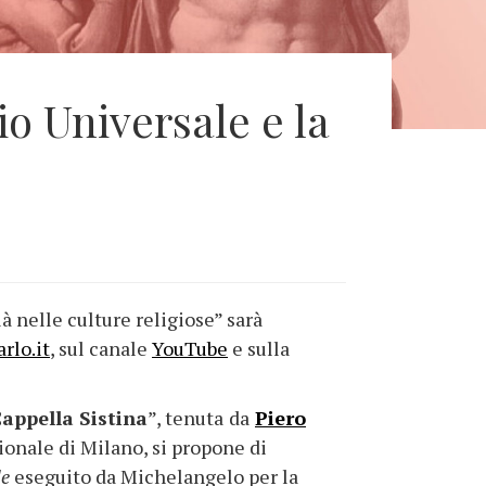
io Universale e la
 nelle culture religiose” sarà
rlo.it
, sul canale
YouTube
e sulla
Cappella Sistina
”, tenuta
da
Piero
rionale di Milano, si propone di
le
eseguito da Michelangelo per la