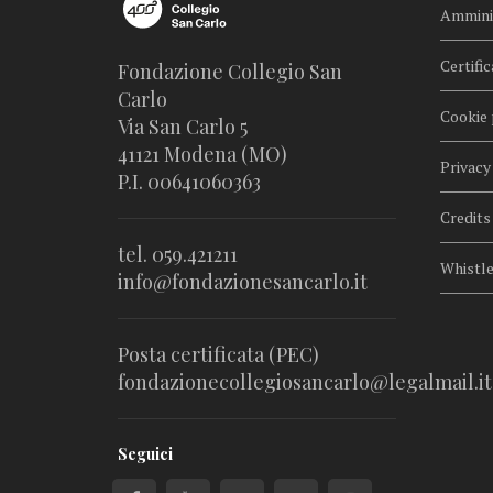
Amminis
Certific
Fondazione Collegio San
Carlo
Cookie 
Via San Carlo 5
41121 Modena (MO)
Privacy
P.I. 00641060363
Credits
tel. 059.421211
Whistl
info@fondazionesancarlo.it
Posta certificata (PEC)
fondazionecollegiosancarlo@legalmail.it
Seguici