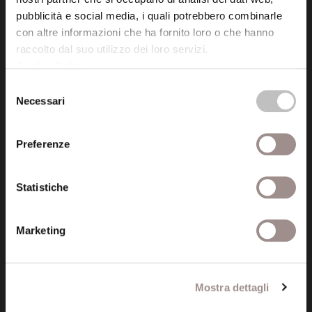
P.I. 00641060363
pubblicità e social media, i quali potrebbero combinarle
con altre informazioni che ha fornito loro o che hanno
raccolto dal suo utilizzo dei loro servizi.
tel. 059.421211
Cookie Policy
.
info@fondazionesancarlo.it
Selezione
Necessari
del
Posta certificata (PEC)
consenso
fondazionecollegiosancarlo@legalmail.it
Preferenze
Seguici
Statistiche
Marketing
Informazioni
Amministrazione trasparente
Mostra dettagli