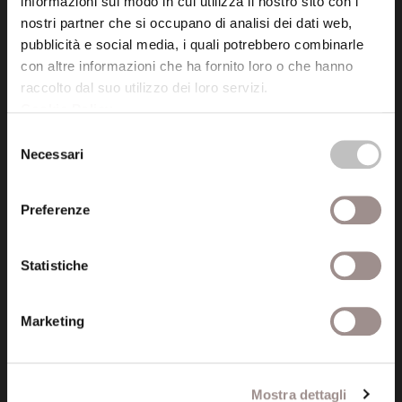
informazioni sul modo in cui utilizza il nostro sito con i
Via San Carlo 5
nostri partner che si occupano di analisi dei dati web,
41121 Modena (MO)
pubblicità e social media, i quali potrebbero combinarle
P.I. 00641060363
con altre informazioni che ha fornito loro o che hanno
raccolto dal suo utilizzo dei loro servizi.
Cookie Policy
.
tel. 059.421211
Selezione
info@fondazionesancarlo.it
Necessari
del
consenso
Posta certificata (PEC)
Preferenze
fondazionecollegiosancarlo@legalmail.it
Statistiche
Seguici
Marketing
Informazioni
Mostra dettagli