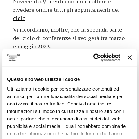
Novecento. Vi invitiamo a riascoltare e
rivedere online tutti gli appuntamenti del
ciclo
.
Vi ricordiamo, inoltre, che la seconda parte
del ciclo di conferenze si svolgerà tra marzo
e maggio 2023.
La programmazione rientra nell’ambito di
un progetto promosso dalla Fondazione
Collegio San Carlo, dall’Istituto storico di
Questo sito web utilizza i cookie
Modena, dal Centro documentazione donna,
Utilizziamo i cookie per personalizzare contenuti ed
dal Comitato per la storia e le memorie del
annunci, per fornire funzionalità dei social media e per
Novecento del Comune di Modena e dalla
analizzare il nostro traffico. Condividiamo inoltre
Fondazione di Modena.
informazioni sul modo in cui utilizza il nostro sito con i
nostri partner che si occupano di analisi dei dati web,
Torna all'archivio delle notizie
pubblicità e social media, i quali potrebbero combinarle
con altre informazioni che ha fornito loro o che hanno