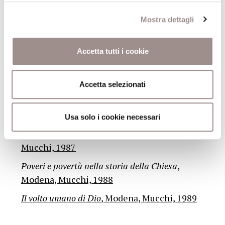
Fondazione San Carlo, 1985
Mostra dettagli
Ebraismo
, Modena, Mucchi, 1986
Il sapere antropologico
, Modena, Mucchi,
Accetta tutti i cookie
1986
Immagini e conoscenza
, Modena, Mucchi,
Accetta selezionati
1987
Il senso del tempo
, Modena, Mucchi, 1988
Usa solo i cookie necessari
L’etica nel pensiero contemporaneo
, Modena,
Mucchi, 1987
Poveri e povertà nella storia della Chiesa
,
Modena, Mucchi, 1988
Il volto umano di Dio
, Modena, Mucchi, 1989