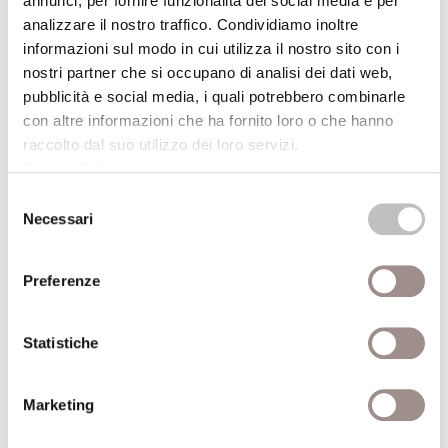
annunci, per fornire funzionalità dei social media e per
analizzare il nostro traffico. Condividiamo inoltre
informazioni sul modo in cui utilizza il nostro sito con i
nostri partner che si occupano di analisi dei dati web,
pubblicità e social media, i quali potrebbero combinarle
con altre informazioni che ha fornito loro o che hanno
raccolto dal suo utilizzo dei loro servizi.
Cookie Policy
.
Selezione
Necessari
del
Elenco dei volumi consultabili e scaricabili
consenso
gratuitamente dal sito della
Fondazione
Collegio San Carlo
e di
Mucchi Editore
.
Preferenze
La conoscenza letteraria. Prima parte
,
Statistiche
Modena, Mucchi, 1983
La conoscenza letteraria. Seconda parte
,
Marketing
Modena, Mucchi, 1984
Lutero nel suo e nel nostro tempo
, Modena,