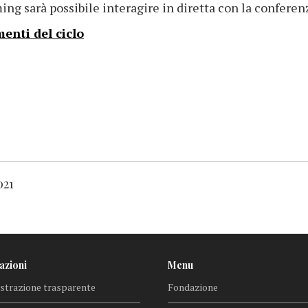
aming sarà possibile interagire in diretta con la confe
enti del ciclo
021
azioni
Menu
trazione trasparente
Fondazione