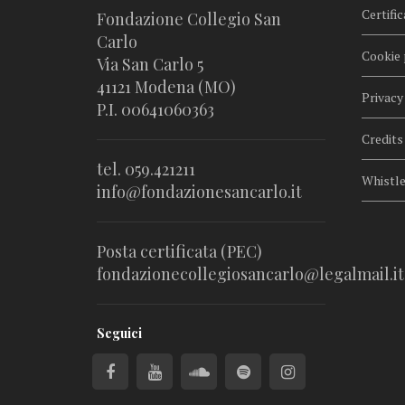
Certific
Fondazione Collegio San
Carlo
Cookie 
Via San Carlo 5
41121 Modena (MO)
Privacy
P.I. 00641060363
Credits
tel. 059.421211
Whistl
info@fondazionesancarlo.it
Posta certificata (PEC)
fondazionecollegiosancarlo@legalmail.it
Seguici