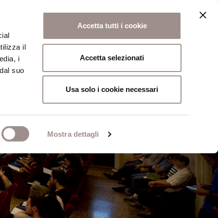
Accetta tutti i cookie
ial
ilizza il
osi
Collegio
Scuola Alti Studi
Accetta selezionati
edia, i
 dal suo
Usa solo i cookie necessari
Mostra dettagli