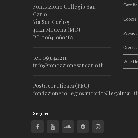
Certific
Fondazione Collegio San
Carlo
Cookie 
Via San Carlo 5
41121 Modena (MO)
Privacy
P.I. 00641060363
Credits
tel. 059.421211
Whistl
info@fondazionesancarlo.it
Posta certificata (PEC)
fondazionecollegiosancarlo@legalmail.it
Seguici