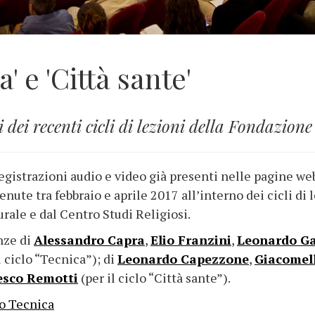
' e 'Città sante'
i dei recenti cicli di lezioni della Fondazion
registrazioni audio e video già presenti nelle pagine we
ute tra febbraio e aprile 2017 all’interno dei cicli di l
rale e dal Centro Studi Religiosi.
nze di
Alessandro Capra
,
Elio Franzini
,
Leonardo Ga
l ciclo “Tecnica”); di
Leonardo Capezzone
,
Giacomel
esco Remotti
(per il ciclo “Città sante”).
lo Tecnica