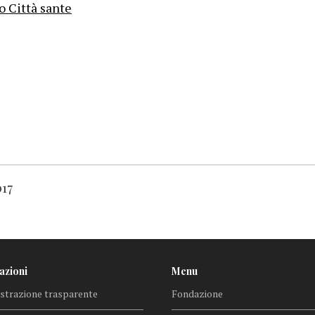
lo Città sante
017
azioni
Menu
trazione trasparente
Fondazione