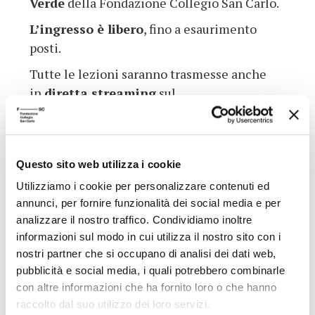
Verde
della Fondazione Collegio San Carlo.
L’ingresso è libero
, fino a esaurimento
posti.
Tutte le lezioni saranno trasmesse anche
in
diretta streaming
sul
sito
www.fondazionesancarlo.it
, sul
canale
YouTube
e
sulla
pagina
Facebook
della Fondazione e
Questo sito web utilizza i cookie
sul canale
YouTube del progetto
Rivoluzioni
.
Utilizziamo i cookie per personalizzare contenuti ed
annunci, per fornire funzionalità dei social media e per
analizzare il nostro traffico. Condividiamo inoltre
informazioni sul modo in cui utilizza il nostro sito con i
Torna all'archivio delle notizie
nostri partner che si occupano di analisi dei dati web,
pubblicità e social media, i quali potrebbero combinarle
con altre informazioni che ha fornito loro o che hanno
raccolto dal suo utilizzo dei loro servizi.
Pubblicata da: Centro Culturale il 27-02-2023