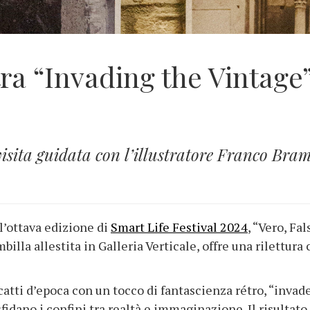
ra “Invading the Vintage” 
visita guidata con l’illustratore Franco Bram
l’ottava edizione di
Smart Life Festival 2024
, “Vero, Fal
illa allestita in Galleria Verticale, offre una rilettura 
catti d’epoca con un tocco di fantascienza rétro, “inva
fidano i confini tra realtà e immaginazione. Il risultat