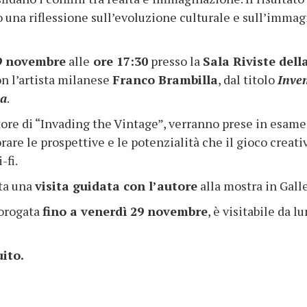
 una riflessione sull’evoluzione culturale e sull’immagi
9 novembre
alle
ore 17:30
presso la
Sala Riviste dell
 con l’artista milanese
Franco Brambilla
, dal titolo
Inven
ea
.
tore di “Invading the Vintage”, verranno prese in esame
rare le prospettive e le potenzialità che il gioco creativ
-fi.
sta una
visita guidata con l’autore
alla mostra in Galle
rorogata
fino a venerdì 29 novembre
, è visitabile da l
uito.