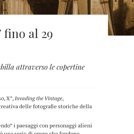
fino al 29
billa attraverso le copertine
so, X”,
Invading the Vintage
,
creativa delle fotografie storiche della
dendo” i paesaggi con personaggi alieni
o è una serie di opere che fondono