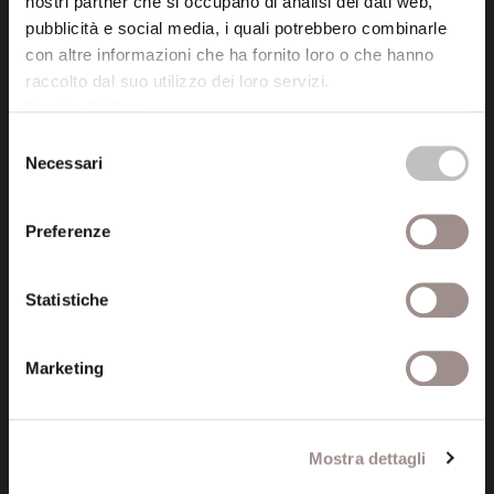
nostri partner che si occupano di analisi dei dati web,
P.I. 00641060363
pubblicità e social media, i quali potrebbero combinarle
con altre informazioni che ha fornito loro o che hanno
raccolto dal suo utilizzo dei loro servizi.
tel. 059.421211
Cookie Policy
.
info@fondazionesancarlo.it
Selezione
Necessari
del
Posta certificata (PEC)
consenso
fondazionecollegiosancarlo@legalmail.it
Preferenze
Seguici
Statistiche
Marketing
Informazioni
Amministrazione trasparente
Mostra dettagli