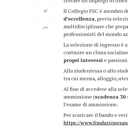
trovare un impiego in linea 
Il Collegio FSC è membro d
d’eccellenza
, previa selezi
multidisciplinare che prepar
professionisti del mondo az
La selezione di ingresso è ap
costruire un clima socialme
propri interessi
e passioni,
Alla studentessa o allo stud
tra cui mensa, alloggio, uten
Al fine di accedere alla sel
ammissione (
scadenza 30 
l’esame di ammissione.
Per scaricare il bando e verif
https://www.fondazionesan