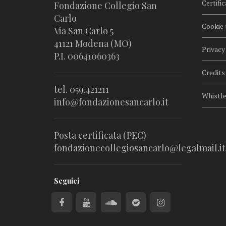
Certific
Fondazione Collegio San
Carlo
Cookie 
Via San Carlo 5
41121 Modena (MO)
Privacy
P.I. 00641060363
Credits
tel. 059.421211
Whistl
info@fondazionesancarlo.it
Posta certificata (PEC)
fondazionecollegiosancarlo@legalmail.it
Seguici