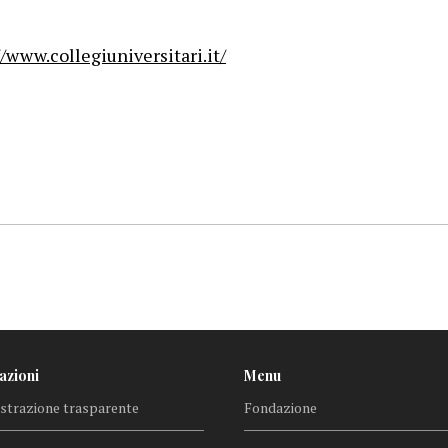
//www.collegiuniversitari.it/
azioni
Menu
trazione trasparente
Fondazione