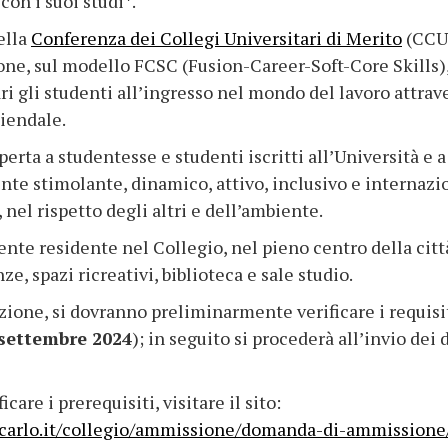
con i suoi studi*.
ella
Conferenza dei Collegi Universitari di Merito
(CCU
one,
sul modello FCSC (Fusion-Career-Soft-Core Skills)
i gli studenti all’ingresso nel mondo del lavoro attrave
iendale.
erta a studentesse e studenti iscritti all’Università e a i
nte stimolante, dinamico, attivo, inclusivo e internaz
 nel rispetto degli altri e dell’ambiente.
ente residente nel Collegio, nel pieno centro della cit
ze, spazi ricreativi, biblioteca e sale studio.
ezione, si dovranno preliminarmente verificare i requis
settembre 2024
); in seguito si procederà all’invio dei 
icare i prerequisiti, visitare il sito:
carlo.it/collegio/ammissione/domanda-di-ammissione