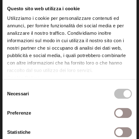
info@fondazionesancarlo.it
Questo sito web utilizza i cookie
Utilizziamo i cookie per personalizzare contenuti ed
Posta certificata (PEC)
annunci, per fornire funzionalità dei social media e per
fondazionecollegiosancarlo@legalmail.it
analizzare il nostro traffico. Condividiamo inoltre
informazioni sul modo in cui utilizza il nostro sito con i
nostri partner che si occupano di analisi dei dati web,
Seguici
pubblicità e social media, i quali potrebbero combinarle
con altre informazioni che ha fornito loro o che hanno
raccolto dal suo utilizzo dei loro servizi.
Cookie Policy
.
Selezione
Informazioni
Necessari
del
Amministrazione trasparente
consenso
Preferenze
Certificazioni
Cookie policy
Statistiche