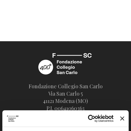
Fondazione Collegio San Carlo
Via San Carlo 5
41121 Modena (MO)
P.I. 00641060363
tel. 059.421211