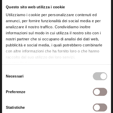
info@fondazionesancarlo.it
Questo sito web utilizza i cookie
Utilizziamo i cookie per personalizzare contenuti ed
Posta certificata (PEC)
annunci, per fornire funzionalità dei social media e per
fondazionecollegiosancarlo@legalmail.it
analizzare il nostro traffico. Condividiamo inoltre
informazioni sul modo in cui utilizza il nostro sito con i
nostri partner che si occupano di analisi dei dati web,
Seguici
pubblicità e social media, i quali potrebbero combinarle
con altre informazioni che ha fornito loro o che hanno
raccolto dal suo utilizzo dei loro servizi.
Cookie Policy
.
Selezione
Informazioni
Necessari
del
Amministrazione trasparente
consenso
Preferenze
Certificazioni
Cookie policy
Statistiche