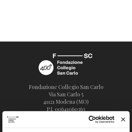
Fondazione Collegio San Carlo
Via San Carlo 5
41121 Modena (MO)
P.I. 00641060363
tel. 059.421211