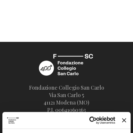
Fondazione Collegio San Carlo
Via San Carlo 5
41121 Modena (MO)
P.I. 00641060363
tel. 059.421211