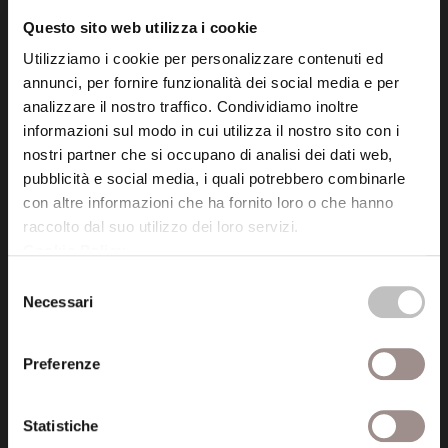
info@fondazionesancarlo.it
Questo sito web utilizza i cookie
Utilizziamo i cookie per personalizzare contenuti ed
Posta certificata (PEC)
annunci, per fornire funzionalità dei social media e per
fondazionecollegiosancarlo@legalmail.it
analizzare il nostro traffico. Condividiamo inoltre
informazioni sul modo in cui utilizza il nostro sito con i
nostri partner che si occupano di analisi dei dati web,
Seguici
pubblicità e social media, i quali potrebbero combinarle
con altre informazioni che ha fornito loro o che hanno
raccolto dal suo utilizzo dei loro servizi.
Cookie Policy
.
Selezione
Informazioni
Necessari
del
Amministrazione trasparente
consenso
Preferenze
Certificazioni
Cookie policy
Statistiche