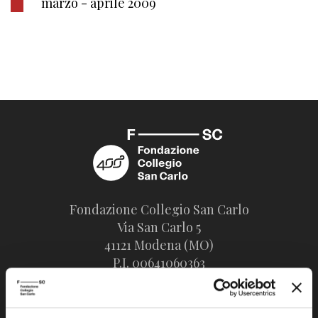
marzo - aprile 2009
Fondazione Collegio San Carlo
Via San Carlo 5
41121 Modena (MO)
P.I. 00641060363
tel. 059.421211