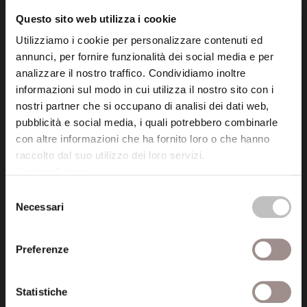
info@fondazionesancarlo.it
Questo sito web utilizza i cookie
Utilizziamo i cookie per personalizzare contenuti ed
Posta certificata (PEC)
annunci, per fornire funzionalità dei social media e per
fondazionecollegiosancarlo@legalmail.it
analizzare il nostro traffico. Condividiamo inoltre
informazioni sul modo in cui utilizza il nostro sito con i
nostri partner che si occupano di analisi dei dati web,
Seguici
pubblicità e social media, i quali potrebbero combinarle
con altre informazioni che ha fornito loro o che hanno
raccolto dal suo utilizzo dei loro servizi.
Cookie Policy
.
Selezione
Informazioni
Necessari
del
Amministrazione trasparente
consenso
Preferenze
Certificazioni
Cookie policy
Statistiche