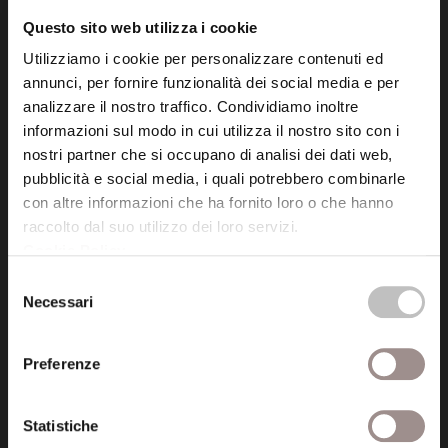
info@fondazionesancarlo.it
Questo sito web utilizza i cookie
Utilizziamo i cookie per personalizzare contenuti ed
Posta certificata (PEC)
annunci, per fornire funzionalità dei social media e per
fondazionecollegiosancarlo@legalmail.it
analizzare il nostro traffico. Condividiamo inoltre
informazioni sul modo in cui utilizza il nostro sito con i
nostri partner che si occupano di analisi dei dati web,
Seguici
pubblicità e social media, i quali potrebbero combinarle
con altre informazioni che ha fornito loro o che hanno
raccolto dal suo utilizzo dei loro servizi.
Cookie Policy
.
Selezione
Informazioni
Necessari
del
Amministrazione trasparente
consenso
Preferenze
Certificazioni
Cookie policy
Statistiche