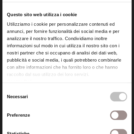
tel. 059.421211
Questo sito web utilizza i cookie
info@fondazionesancarlo.it
Utilizziamo i cookie per personalizzare contenuti ed
annunci, per fornire funzionalità dei social media e per
Posta certificata (PEC)
analizzare il nostro traffico. Condividiamo inoltre
fondazionecollegiosancarlo@legalmail.it
informazioni sul modo in cui utilizza il nostro sito con i
nostri partner che si occupano di analisi dei dati web,
pubblicità e social media, i quali potrebbero combinarle
Seguici
con altre informazioni che ha fornito loro o che hanno
raccolto dal suo utilizzo dei loro servizi.
Cookie Policy
.
Selezione
Necessari
del
Informazioni
consenso
Amministrazione trasparente
Preferenze
Certificazioni
Statistiche