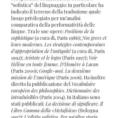
“sofistica” del linguaggio: in particolare ha
indicato il terreno della traduzione quale
luogo privilegiato per un’analisi
comparativa della performatività delle
lingue. Tra le sue opere:
Positions de la
sophistique
(a cura di, Paris 1986);
Nos grecs et
leurs modernes. Les strategies contemporaines
d’appropriation de l’antiquité
(a cura di, Paris
1992);
Aristote et le logos
(Paris 1997);
Voir
Hélène en toute femme. D’Homère à Lacan
(Paris 2000);
Google-moi. La deuxième
mission de l’Amérique
(Paris 2006). Ha inoltre
diretto la pubblicazione del
Vocabulaire
européen des philosophies. Dictionnaire des
intraduisibles
(Paris 2004). In italiano sono
stati pubblicati:
La decisione di significare. Il
Libro Gamma della «Metafisica»
(Bologna
1997);
L’effetto sofistico. Per un’altra storia