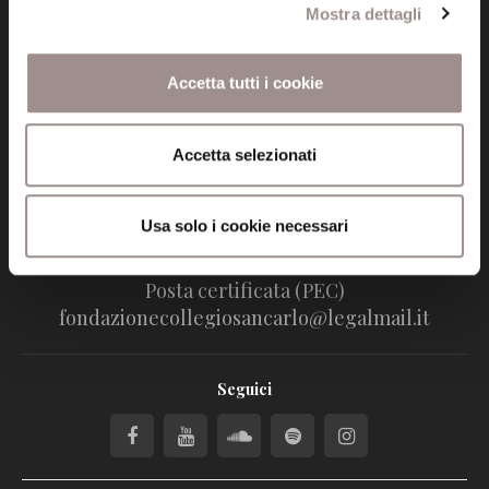
Mostra dettagli
Fondazione Collegio San Carlo
Via San Carlo 5
Accetta tutti i cookie
41121 Modena (MO)
P.I. 00641060363
Accetta selezionati
tel. 059.421211
info@fondazionesancarlo.it
Usa solo i cookie necessari
Posta certificata (PEC)
fondazionecollegiosancarlo@legalmail.it
Seguici