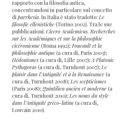
rapporto con la filosofia antica,
concentrandosi in particolare sul concetto
di
parrhesia
. In Italia è stato tradotto:
Le
filosofie ellenistiche
(Torino 2002). Tra le sue
pubblicazioni:
Cicero Academicus.
Recherches
sur les Académiques et sur la philosophie
cicéronienne
(Roma 1992);
Foucault et la
philosophie antique
(a cura di, Paris 2003);
Hédonismes
(a cura di, Lille 2007);
A Platonic
Pythagoras
(a cura di, Turnhout 2007);
Le
plaisir dans l’Antiquité et à la Renaissance
(a
cura di, Turnhout 2008);
Les scepticismes
(Paris 2008);
Quintilien ancien et moderne
(a
cura di, Turnhout 2010);
Les noms du style
dans l’Antiquité gréco-latine
(a cura di,
Louvain 2010).