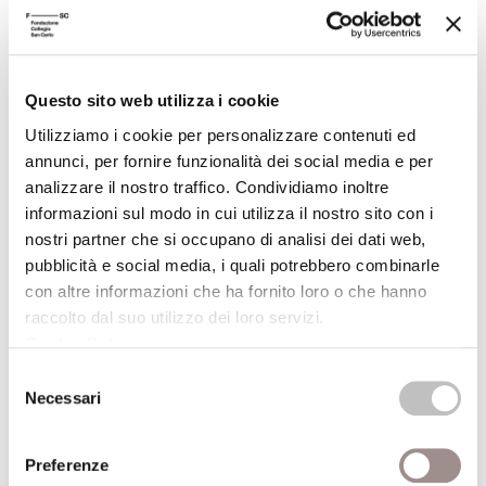
Scuola Alti Studi
Questo sito web utilizza i cookie
Utilizziamo i cookie per personalizzare contenuti ed
annunci, per fornire funzionalità dei social media e per
analizzare il nostro traffico. Condividiamo inoltre
informazioni sul modo in cui utilizza il nostro sito con i
nostri partner che si occupano di analisi dei dati web,
TESI
pubblicità e social media, i quali potrebbero combinarle
con altre informazioni che ha fornito loro o che hanno
Direttore
raccolto dal suo utilizzo dei loro servizi.
Cookie Policy
.
Selezione
Polemone l'Ateniese, scolarca
Necessari
del
dell'Academia antica. Testimonianze
consenso
Data
sabato 28 Aprile 2012
Preferenze