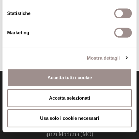
Autore
Tessa Marzotto Caotorta
Statistiche
Marketing
Mostra dettagli
Accetta tutti i cookie
Accetta selezionati
Fondazione Collegio San Carlo
Usa solo i cookie necessari
Via San Carlo 5
41121 Modena (MO)