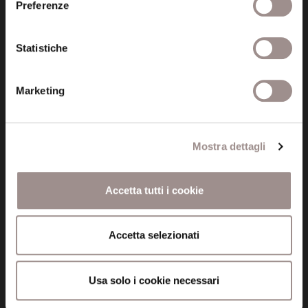
Preferenze
Via San Carlo 5
41121 Modena (MO)
P.I. 00641060363
Statistiche
tel. 059.421211
Marketing
info@fondazionesancarlo.it
Mostra dettagli
Posta certificata (PEC)
fondazionecollegiosancarlo@legalmail.it
Accetta tutti i cookie
Seguici
Accetta selezionati
Usa solo i cookie necessari
Informazioni