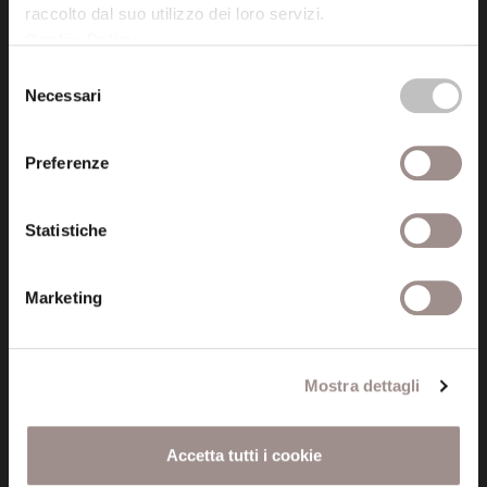
raccolto dal suo utilizzo dei loro servizi.
Cookie Policy
.
Posta certificata (PEC)
Selezione
fondazionecollegiosancarlo@legalmail.it
Necessari
del
consenso
Seguici
Preferenze
Statistiche
Informazioni
Marketing
Amministrazione trasparente
Certificazioni
Mostra dettagli
Cookie policy
Accetta tutti i cookie
Privacy