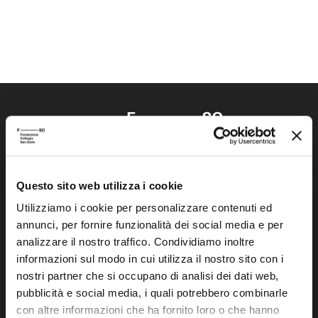
Questo sito web utilizza i cookie
Fondazione Collegio San Carlo
Via San Carlo 5
Utilizziamo i cookie per personalizzare contenuti ed
annunci, per fornire funzionalità dei social media e per
41121 Modena (MO)
analizzare il nostro traffico. Condividiamo inoltre
P.I. 00641060363
informazioni sul modo in cui utilizza il nostro sito con i
nostri partner che si occupano di analisi dei dati web,
tel. 059.421211
pubblicità e social media, i quali potrebbero combinarle
info@fondazionesancarlo.it
con altre informazioni che ha fornito loro o che hanno