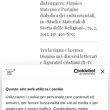
distruggere: Firmico
Materno e l’origine
diabolica dei culti orientali,
in «Studi e Materiali di
Storia delle Religioni», 79, 2,
2013, pp. 493-509;
Tra la vigna e la croce.
Dioniso nei discorsi letterari
e figurativi cristiani (II-IV
secolo), Stuttgart, Franz
Steiner, 2014.
Questo sito web utilizza i cookie
Utilizziamo i cookie per personalizzare contenuti ed
annunci, per fornire funzionalità dei social media e per
RECENSIONI
analizzare il nostro traffico. Condividiamo inoltre