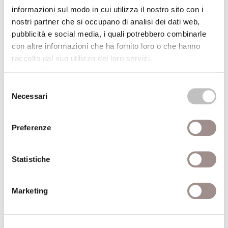
informazioni sul modo in cui utilizza il nostro sito con i
nostri partner che si occupano di analisi dei dati web,
Autore recensione
pubblicità e social media, i quali potrebbero combinarle
con altre informazioni che ha fornito loro o che hanno
raccolto dal suo utilizzo dei loro servizi.
Lo scudo di Achille
Cookie Policy
.
Idee e forme di città nel mondo antico
Selezione
Autore
Domenico Musti
Necessari
del
consenso
Editore
Laterza
Preferenze
Anno pubblicazione
2008
Anno recensione
2008
Statistiche
Marketing
Edipo. Storia di un mito