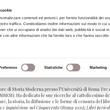
 cookie
rsonalizzare contenuti ed annunci, per fornire funzionalità dei soc
stro traffico. Condividiamo inoltre informazioni sul modo in cui ut
eca
Centro Culturale
Centro Studi Religi
tner che si occupano di analisi dei dati web, pubblicità e social m
e con altre informazioni che ha fornito loro o che hanno raccolto
Preferenze
Statistiche
Marketing
– Università di Roma Tre
ore di Storia Moderna presso l’Università di Roma Tre e
(SISEM). Ha dedicato le sue ricerche al cattolicesimo d
re, la storia, la diffusione e le forme di censura del l
a e inquisizione nel Cinquecento
(Roma 2021);
Libri pericol