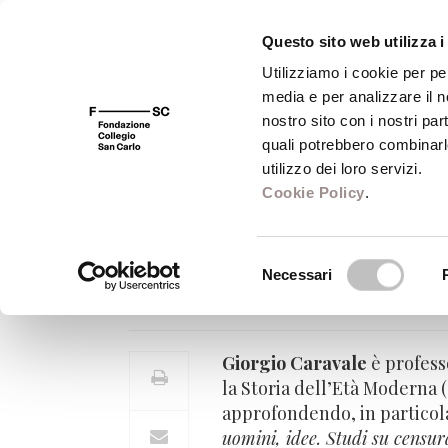
Questo sito web utilizza i
Utilizziamo i cookie per pe
media e per analizzare il no
FSC 400
Fondazione
Bibliot
nostro sito con i nostri par
quali potrebbero combinarl
utilizzo dei loro servizi.
Cookie Policy
.
Giorgio Caravale
Selezione
Necessari
Professore di Storia moderna 
del
consenso
Giorgio Caravale
è profess
la Storia dell’Età Moderna 
approfondendo, in particola
uomini, idee. Studi su censur