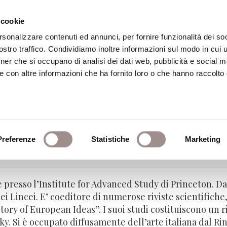
 cookie
rsonalizzare contenuti ed annunci, per fornire funzionalità dei soc
stro traffico. Condividiamo inoltre informazioni sul modo in cui ut
eca
Centro Culturale
Centro Studi Religi
tner che si occupano di analisi dei dati web, pubblicità e social m
e con altre informazioni che ha fornito loro o che hanno raccolto
Preferenze
Statistiche
Marketing
 Institute for Advanced Study, Princeton
e presso l’Institute for Advanced Study di Princeton. Da
 Lincei. E’ coeditore di numerose riviste scientifiche,
tory of European Ideas”. I suoi studi costituiscono un r
ky. Si è occupato diffusamente dell’arte italiana dal Ri