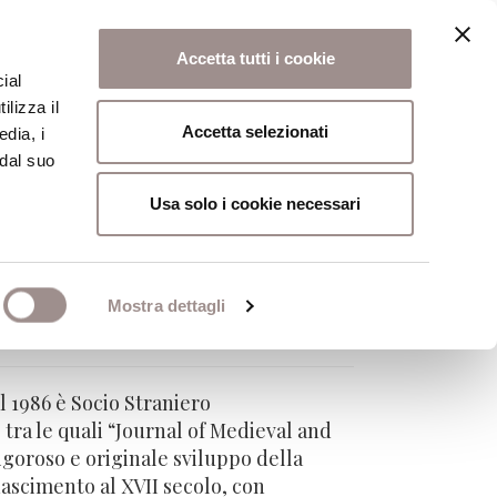
Accetta tutti i cookie
ial
ilizza il
osi
Collegio
Scuola Alti Studi
Accetta selezionati
edia, i
 dal suo
Usa solo i cookie necessari
Mostra dettagli
l 1986 è Socio Straniero
 tra le quali “Journal of Medieval and
igoroso e originale sviluppo della
nascimento al XVII secolo, con