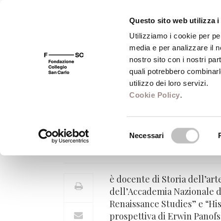
Questo sito web utilizza i
Utilizziamo i cookie per pe
media e per analizzare il no
FSC 400
Fondazione
Bibliot
nostro sito con i nostri par
quali potrebbero combinarl
utilizzo dei loro servizi.
Cookie Policy
.
Irving Lavin
Selezione
Necessari
Professore di Storia dell'arte -
del
consenso
è docente di Storia dell’art
dell’Accademia Nazionale dei
Renaissance Studies” e “His
prospettiva di Erwin Panofs