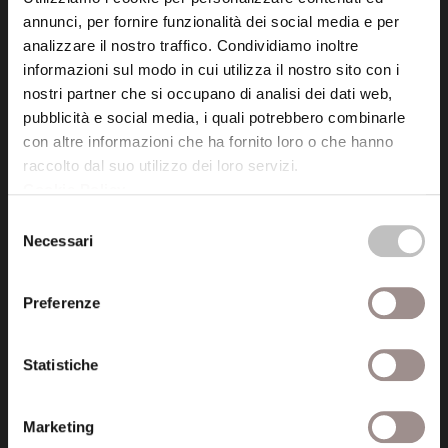
annunci, per fornire funzionalità dei social media e per
analizzare il nostro traffico. Condividiamo inoltre
informazioni sul modo in cui utilizza il nostro sito con i
nostri partner che si occupano di analisi dei dati web,
pubblicità e social media, i quali potrebbero combinarle
Fondazione Collegio San Carlo
con altre informazioni che ha fornito loro o che hanno
Via San Carlo 5
raccolto dal suo utilizzo dei loro servizi.
41121 Modena (MO)
Cookie Policy
.
P.I. 00641060363
Selezione
Necessari
del
tel. 059.421211
consenso
info@fondazionesancarlo.it
Preferenze
Posta certificata (PEC)
Statistiche
fondazionecollegiosancarlo@legalmail.it
Marketing