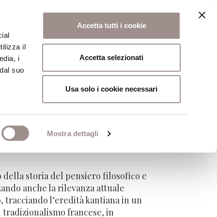
Accetta tutti i cookie
ial
ilizza il
osi
Collegio
Scuola Alti Studi
Accetta selezionati
edia, i
 dal suo
Usa solo i cookie necessari
Mostra dettagli
 della storia del pensiero filosofico e
zzando anche la rilevanza attuale
, tracciando l’eredità kantiana in un
 tradizionalismo francese, in