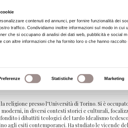
 cookie
rsonalizzare contenuti ed annunci, per fornire funzionalità dei soc
stro traffico. Condividiamo inoltre informazioni sul modo in cui ut
eca
Centro Culturale
Centro Studi Religi
tner che si occupano di analisi dei dati web, pubblicità e social m
e con altre informazioni che ha fornito loro o che hanno raccolto
Preferenze
Statistiche
Marketing
ligione - Università di Torino
lla religione presso l’Università di Torino. Si è occupato
oderni, in diversi contesti storici e culturali, focali
ndito i dibattiti teologici del tardo Idealismo tedesco
ino agli esiti contemporanei. Ha studiato le vicende del