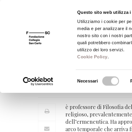
Questo sito web utilizza i
Utilizziamo i cookie per pe
media e per analizzare il no
FSC 400
Fondazione
Bibliot
nostro sito con i nostri par
quali potrebbero combinarl
utilizzo dei loro servizi.
Cookie Policy
.
Marco Ravera
Selezione
Necessari
Professore di Filosofia della re
del
consenso
è professore di Filosofia de
religioso, prevalentemente m
dell’ermeneutica. Ha approfo
arco temporale che arriva f