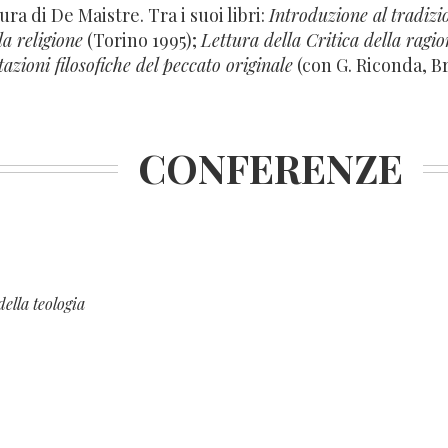
ura di De Maistre. Tra i suoi libri:
Introduzione al tradizi
la religione
(Torino 1995);
Lettura della Critica della ragi
azioni filosofiche del peccato originale
(con G. Riconda, Br
CONFERENZE
della teologia