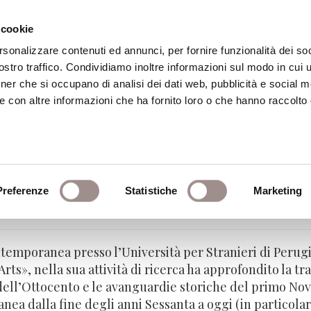
 cookie
rsonalizzare contenuti ed annunci, per fornire funzionalità dei soc
stro traffico. Condividiamo inoltre informazioni sul modo in cui ut
eca
Centro Culturale
Centro Studi Religi
tner che si occupano di analisi dei dati web, pubblicità e social m
e con altre informazioni che ha fornito loro o che hanno raccolto
Preferenze
Statistiche
Marketing
contemporanea – Università per Stranieri di 
ntemporanea presso l’Università per Stranieri di Perug
Arts», nella sua attività di ricerca ha approfondito la tr
dell’Ottocento e le avanguardie storiche del primo Nove
nea dalla fine degli anni Sessanta a oggi (in particol