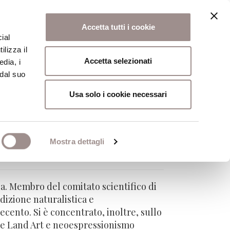
Accetta tutti i cookie
ial
ilizza il
osi
Collegio
Scuola Alti Studi
Accetta selezionati
edia, i
 dal suo
Usa solo i cookie necessari
Mostra dettagli
Perugia
ia. Membro del comitato scientifico di
adizione naturalistica e
cento. Si è concentrato, inoltre, sullo
are Land Art e neoespressionismo