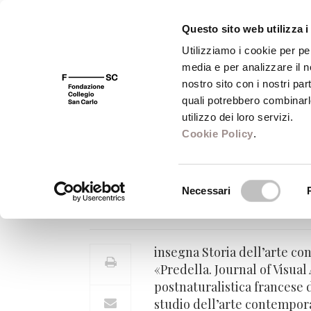
Questo sito web utilizza i
Utilizziamo i cookie per pe
media e per analizzare il no
FSC 400
Fondazione
Bibliot
nostro sito con i nostri par
quali potrebbero combinarl
utilizzo dei loro servizi.
Cookie Policy
.
Michele Dantini
Selezione
Necessari
Professore di Storia dell’arte 
del
consenso
insegna Storia dell’arte co
«Predella. Journal of Visual 
postnaturalistica francese 
studio dell’arte contempora