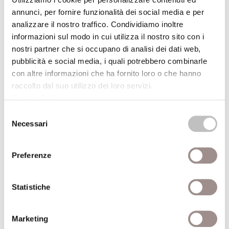
Editore
Gallimard
annunci, per fornire funzionalità dei social media e per
Anno pubblicazione
2005
analizzare il nostro traffico. Condividiamo inoltre
informazioni sul modo in cui utilizza il nostro sito con i
Anno recensione
2005
nostri partner che si occupano di analisi dei dati web,
pubblicità e social media, i quali potrebbero combinarle
Recensito da
Daniele Francesconi
con altre informazioni che ha fornito loro o che hanno
raccolto dal suo utilizzo dei loro servizi.
Cookie Policy
.
Selezione
Necessari
del
Il Dio dei cristiani. L'unico Dio?
consenso
Editore
Raffaello Cortina
Preferenze
Anno pubblicazione
2009
Anno recensione
2009
Statistiche
Recensito da
Mariel Mazzocco
Marketing