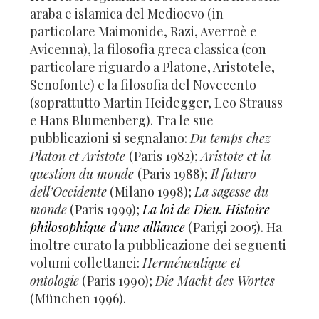
araba e islamica del Medioevo (in
particolare Maimonide, Razi, Averroè e
Avicenna), la filosofia greca classica (con
particolare riguardo a Platone, Aristotele,
Senofonte) e la filosofia del Novecento
(soprattutto Martin Heidegger, Leo Strauss
e Hans Blumenberg). Tra le sue
pubblicazioni si segnalano:
Du temps chez
Platon et Aristote
(Paris 1982);
Aristote et la
question du monde
(Paris 1988);
Il futuro
dell’Occidente
(Milano 1998);
La sagesse du
monde
(Paris 1999);
La loi de Dieu. Histoire
philosophique d’une alliance
(Parigi 2005). Ha
inoltre curato la pubblicazione dei seguenti
volumi collettanei:
Herméneutique et
ontologie
(Paris 1990);
Die Macht des Wortes
(München 1996).