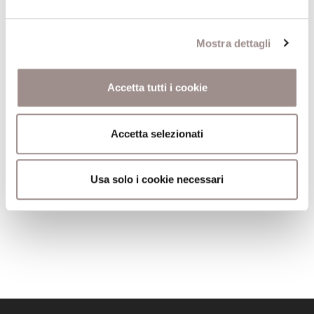
Mostra dettagli
Ancore nel cielo
Accetta tutti i cookie
L'infrastruttura metafisica
Editore
Vita e Pensiero
Accetta selezionati
Anno pubblicazione
2012
Anno recensione
2013
Usa solo i cookie necessari
Recensito da
Fabio Treppiedi