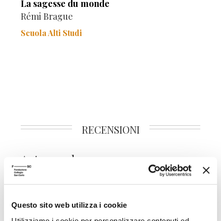
La sagesse du monde
Rémi Brague
Scuola Alti Studi
RECENSIONI
Autore volume
La loi de Dieu
Histoire philosophique d'une alliance
Questo sito web utilizza i cookie
Utilizziamo i cookie per personalizzare contenuti ed