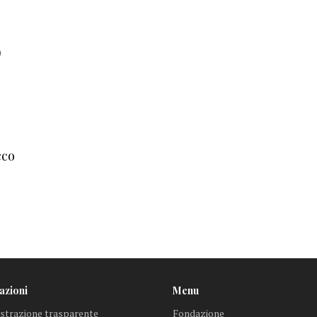
)
cco
azioni
Menu
trazione trasparente
Fondazione