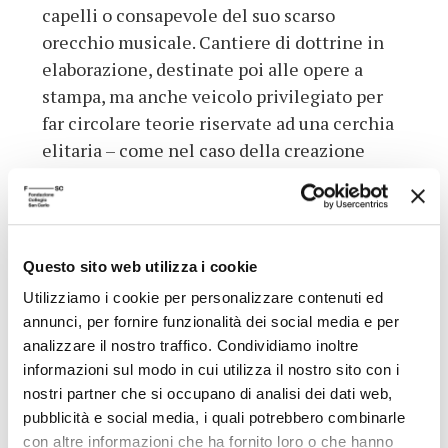
capelli o consapevole del suo scarso
orecchio musicale. Cantiere di dottrine in
elaborazione, destinate poi alle opere a
stampa, ma anche veicolo privilegiato per
far circolare teorie riservate ad una cerchia
elitaria – come nel caso della creazione
delle verità eterne – l’epistolario è un
mezzo unico per verificare l’impatto che
ebbe la “nuova filosofia” sulla
République des
Lettres
. Un’edizione critica di grande
Questo sito web utilizza i cookie
importanza dunque, che non mancherà di
Utilizziamo i cookie per personalizzare contenuti ed
alimentare nuove ricerche e, soprattutto,
annunci, per fornire funzionalità dei social media e per
che ha il pregio di restituire un’immagine
analizzare il nostro traffico. Condividiamo inoltre
più viva e sfaccettata di Descartes, in
informazioni sul modo in cui utilizza il nostro sito con i
controtendenza rispetto ad interpretazioni
nostri partner che si occupano di analisi dei dati web,
semplicistiche e dottrinarie che
pubblicità e social media, i quali potrebbero combinarle
con altre informazioni che ha fornito loro o che hanno
giustappongono lo scienziato al filosofo, il