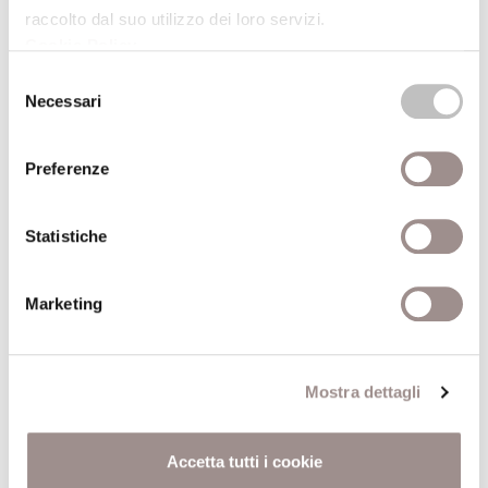
raccolto dal suo utilizzo dei loro servizi.
matematico all’uomo.
Cookie Policy
.
Dati aggiuntivi
Selezione
Necessari
del
consenso
Autore
René Descartes
Preferenze
Anno pubblicazione
2005
Statistiche
Recensito da
Mariel Mazzocco
Marketing
Anno recensione
2006
Comune
Milano
Mostra dettagli
Pagine
LVIII + 3104
Accetta tutti i cookie
Editore
Bompiani