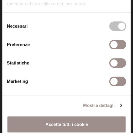
raccolto dal suo utilizzo dei loro servizi.
Cookie Policy
.
Posta certificata (PEC)
Selezione
fondazionecollegiosancarlo@legalmail.it
Necessari
del
consenso
Seguici
Preferenze
Statistiche
Informazioni
Marketing
Amministrazione trasparente
Certificazioni
Mostra dettagli
Cookie policy
Accetta tutti i cookie
Privacy