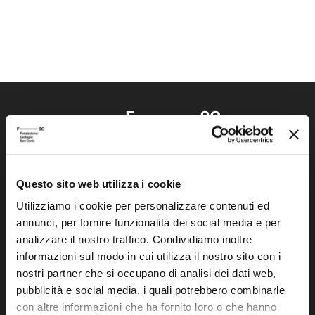
Questo sito web utilizza i cookie
Fondazione Collegio San Carlo
Via San Carlo 5
Utilizziamo i cookie per personalizzare contenuti ed
annunci, per fornire funzionalità dei social media e per
41121 Modena (MO)
analizzare il nostro traffico. Condividiamo inoltre
P.I. 00641060363
informazioni sul modo in cui utilizza il nostro sito con i
nostri partner che si occupano di analisi dei dati web,
tel. 059.421211
pubblicità e social media, i quali potrebbero combinarle
info@fondazionesancarlo.it
con altre informazioni che ha fornito loro o che hanno