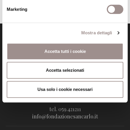
Marketing
Mostra dettagli
Accetta tutti i cookie
Fondazione Collegio San Carlo
Accetta selezionati
Via San Carlo 5
41121 Modena (MO)
P.I. 00641060363
Usa solo i cookie necessari
tel. 059.421211
info@fondazionesancarlo.it