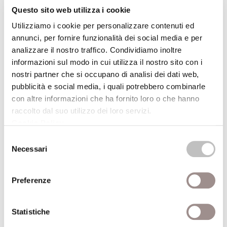
Anno recensione
2007
Questo sito web utilizza i cookie
Recensito da
Luciano Grandi
Utilizziamo i cookie per personalizzare contenuti ed
annunci, per fornire funzionalità dei social media e per
analizzare il nostro traffico. Condividiamo inoltre
informazioni sul modo in cui utilizza il nostro sito con i
nostri partner che si occupano di analisi dei dati web,
pubblicità e social media, i quali potrebbero combinarle
con altre informazioni che ha fornito loro o che hanno
Solidarietà
raccolto dal suo utilizzo dei loro servizi.
Un'utopia necessaria
Cookie Policy
.
Editore
Laterza
Selezione
Necessari
del
Anno pubblicazione
2014
consenso
Anno recensione
2015
Preferenze
Recensito da
Luciano Grandi
Statistiche