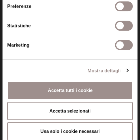
Fondazione Collegio San Carlo
Preferenze
Via San Carlo 5
41121 Modena (MO)
Statistiche
P.I. 00641060363
Marketing
tel. 059.421211
info@fondazionesancarlo.it
Mostra dettagli
Posta certificata (PEC)
fondazionecollegiosancarlo@legalmail.it
Accetta tutti i cookie
Seguici
Accetta selezionati
Usa solo i cookie necessari