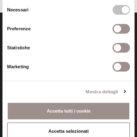
Selezione
Necessari
del
consenso
Preferenze
Statistiche
Fondazione Collegio San Carlo
Via San Carlo 5
Marketing
41121 Modena (MO)
P.I. 00641060363
Mostra dettagli
tel. 059.421211
info@fondazionesancarlo.it
Accetta tutti i cookie
Posta certificata (PEC)
Accetta selezionati