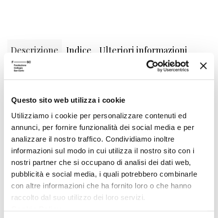
Descrizione
Indice
Ulteriori informazioni
Ideazione grafica della copertina
Università del Progetto (Giulio Bizzarri).
Questo sito web utilizza i cookie
Realizzazione
ufficio grafico Feltrinelli.
Utilizziamo i cookie per personalizzare contenuti ed
Illustrato da
ritratti immaginari di Don
annunci, per fornire funzionalità dei social media e per
Chisciotte.
analizzare il nostro traffico. Condividiamo inoltre
informazioni sul modo in cui utilizza il nostro sito con i
Prodotto esaurito
nostri partner che si occupano di analisi dei dati web,
pubblicità e social media, i quali potrebbero combinarle
Carrello
con altre informazioni che ha fornito loro o che hanno
raccolto dal suo utilizzo dei loro servizi.
Nessun prodotto nel carrello.
Cookie Policy
.