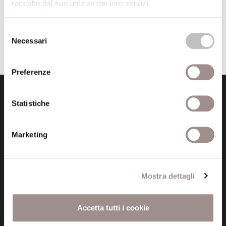
raccolto dal suo utilizzo dei loro servizi.
Cookie Policy
.
Selezione
«
1
2
3
4
5
6
»
Necessari
del
consenso
Preferenze
Statistiche
Marketing
Fondazione Collegio San Carlo
Via San Carlo 5
Mostra dettagli
41121 Modena (MO)
P.I. 00641060363
Accetta tutti i cookie
tel. 059.421211