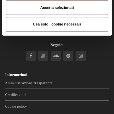
info@fondazionesancarlo.it
Accetta selezionati
Posta certificata (PEC)
Usa solo i cookie necessari
fondazionecollegiosancarlo@legalmail.it
Seguici
Informazioni
Amministrazione trasparente
Certificazioni
Cookie policy