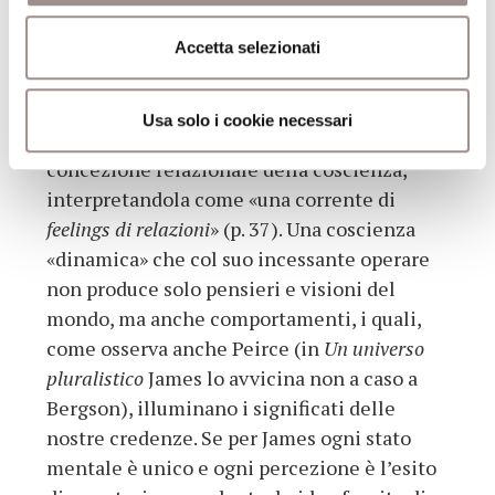
evidenzia come James, talvolta anche in
aperta contrapposizione ai sistemi filosofici
Accetta selezionati
a lui coevi come il razionalismo, il
trascendentalismo o il positivismo, col suo
Usa solo i cookie necessari
«empirismo radicale», elabori una
concezione relazionale della coscienza,
interpretandola come «una corrente di
feelings di relazioni
» (p. 37). Una coscienza
«dinamica» che col suo incessante operare
non produce solo pensieri e visioni del
mondo, ma anche comportamenti, i quali,
come osserva anche Peirce (in
Un universo
pluralistico
James lo avvicina non a caso a
Bergson), illuminano i significati delle
nostre credenze. Se per James ogni stato
mentale è unico e ogni percezione è l’esito