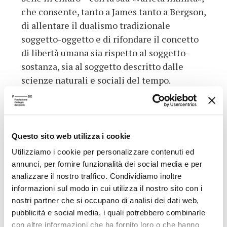
che consente, tanto a James tanto a Bergson,
di allentare il dualismo tradizionale
soggetto-oggetto e di rifondare il concetto
di libertà umana sia rispetto al soggetto-
sostanza, sia al soggetto descritto dalle
scienze naturali e sociali del tempo.
Per quanto concerne le scienze sociali in
particolare, Fistetti rileva alcune influenze
jamesiane su Max Weber e su Durkheim,
soprattutto in relazione al tema del
Questo sito web utilizza i cookie
misticismo e del sentimento religioso come
Utilizziamo i cookie per personalizzare contenuti ed
esperienza personale (p. 108). Un’ulteriore
annunci, per fornire funzionalità dei social media e per
influenza jamesiana, questa volta attraverso
analizzare il nostro traffico. Condividiamo inoltre
la mediazione di Troeltsch, è rinvenibile
informazioni sul modo in cui utilizza il nostro sito con i
nostri partner che si occupano di analisi dei dati web,
anche sul giovane Heidegger (p. 109). Su una
pubblicità e social media, i quali potrebbero combinarle
linea per molti aspetti analoga, Bergson
con altre informazioni che ha fornito loro o che hanno