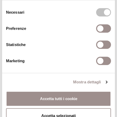
Anno recensione
2013
Selezione
Necessari
del
consenso
Preferenze
World History. Le nuove rotte della storia
Autore
Laura Di Fiore
|
Marco Meriggi
Statistiche
Editore
Laterza
Marketing
Anno pubblicazione
2011
Anno recensione
2012
Mostra dettagli
Accetta tutti i cookie
Accetta selezionati