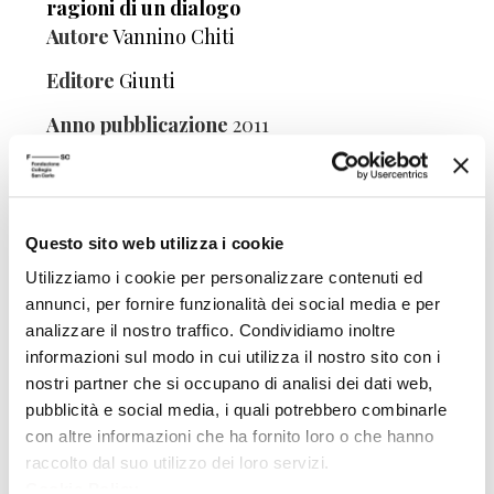
ragioni di un dialogo
Autore
Vannino Chiti
Editore
Giunti
Anno pubblicazione
2011
Anno recensione
2013
Questo sito web utilizza i cookie
Utilizziamo i cookie per personalizzare contenuti ed
annunci, per fornire funzionalità dei social media e per
Smarrimenti del sé
analizzare il nostro traffico. Condividiamo inoltre
Educazione e perdita tra normalità e patologia
informazioni sul modo in cui utilizza il nostro sito con i
Autore
Maria Antonella Galanti
nostri partner che si occupano di analisi dei dati web,
pubblicità e social media, i quali potrebbero combinarle
Editore
ETS
con altre informazioni che ha fornito loro o che hanno
raccolto dal suo utilizzo dei loro servizi.
Anno pubblicazione
2012
Cookie Policy
.