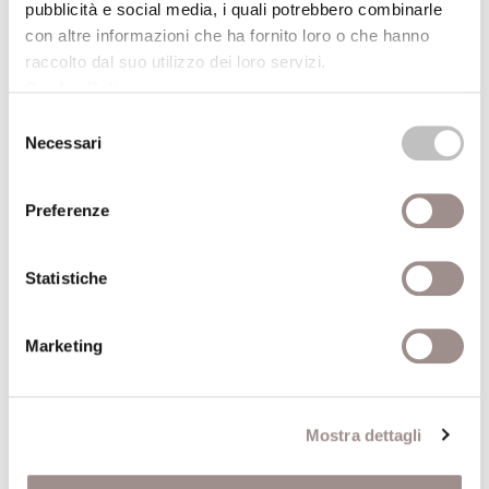
pubblicità e social media, i quali potrebbero combinarle
il cui svolgimento traspare dalle sue
con altre informazioni che ha fornito loro o che hanno
annotazioni.
raccolto dal suo utilizzo dei loro servizi.
Cookie Policy
.
Dati aggiuntivi
Selezione
Necessari
del
Marie-Dominique
consenso
Autore
Chenu
Preferenze
Anno
1996
Statistiche
pubblicazione
Recensito da
Luciano Grandi
Marketing
Anno recensione
1997
Mostra dettagli
Comune
Bologna