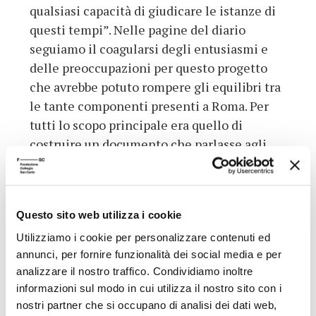
qualsiasi capacità di giudicare le istanze di
questi tempi”. Nelle pagine del diario
seguiamo il coagularsi degli entusiasmi e
delle preoccupazioni per questo progetto
che avrebbe potuto rompere gli equilibri tra
le tante componenti presenti a Roma. Per
tutti lo scopo principale era quello di
costruire un documento che parlasse agli
uomini con un linguaggio in sintonia con le
aspettative sollevate dal Concilio e non
facesse rinchiudere in un ghetto la Chiesa,
Questo sito web utilizza i cookie
mentre “il mondo si organizza senza fare
riferimento a Dio”. Il Concilio non doveva
Utilizziamo i cookie per personalizzare contenuti ed
annunci, per fornire funzionalità dei social media e per
occuparsi di tutto, ma doveva stabilire alcuni
analizzare il nostro traffico. Condividiamo inoltre
orientamenti dottrinali in relazione a temi
informazioni sul modo in cui utilizza il nostro sito con i
precisi limitati: è l”altro grande compito
nostri partner che si occupano di analisi dei dati web,
che Chenu, assieme ad altri, si era assunto e