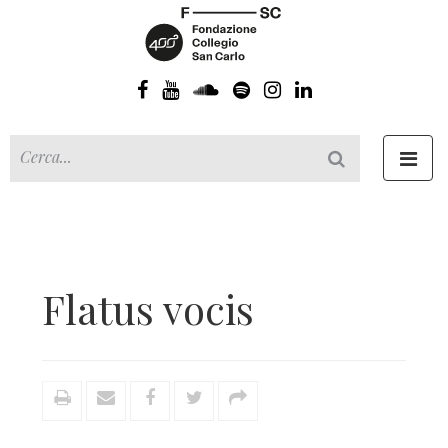
Toggl
navig
Flatus vocis