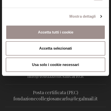
Mostra dettagli
Accetta tutti i cookie
Fondazione Collegio San Carlo
Via San Carlo 5
41121 Modena (MO)
Accetta selezionati
P.I. 00641060363
Usa solo i cookie necessari
tel. 059.421211
info@fondazionesancarlo.it
Posta certificata (PEC)
fondazionecollegiosancarlo@legalmail.it