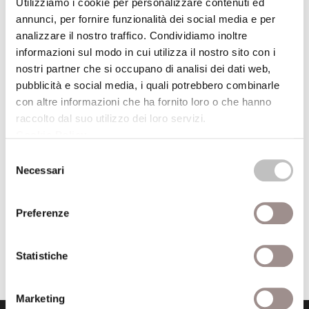
Utilizziamo i cookie per personalizzare contenuti ed
pubblicazione
annunci, per fornire funzionalità dei social media e per
analizzare il nostro traffico. Condividiamo inoltre
Roberto
informazioni sul modo in cui utilizza il nostro sito con i
Recensito da
Alessandrini
nostri partner che si occupano di analisi dei dati web,
pubblicità e social media, i quali potrebbero combinarle
Anno recensione
1992
con altre informazioni che ha fornito loro o che hanno
raccolto dal suo utilizzo dei loro servizi.
Comune
Bologna
Cookie Policy
.
Selezione
Pagine
150
Necessari
del
consenso
Editore
il Mulino
Preferenze
Trova il volume alla Biblioteca San Carlo
Statistiche
Marketing