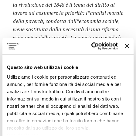
la rivoluzione del 1848 è il tema del diritto al
lavoro ad assumere la priorità: l”analisi morale
della povertà, condotta dall”economia sociale,
viene sostituita dalla necessità di una riforma
economica della società. La questione sociale è
stata dunque condizione indispensabile per la
nascita dei moderni sistemi di
welfare state
,
oggi in crisi anche a causa di un equivoco
Questo sito web utilizza i cookie
segnalato dalla Procacci: che l”individualismo
Utilizziamo i cookie per personalizzare contenuti ed
possa essere la soluzione e non sia piuttosto il
annunci, per fornire funzionalità dei social media e per
sintomo della crisi.
analizzare il nostro traffico. Condividiamo inoltre
Dati aggiuntivi
informazioni sul modo in cui utilizza il nostro sito con i
nostri partner che si occupano di analisi dei dati web,
pubblicità e social media, i quali potrebbero combinarle
Giovanna Procacci
con altre informazioni che ha fornito loro o che hanno
Autore
Docente di Sociologia -
raccolto dal suo utilizzo dei loro servizi.
Università di Milano
Cookie Policy
.