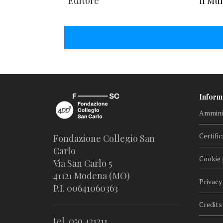
Editore
il Mu
Inform
Amminis
Certific
Fondazione Collegio San
Carlo
Cookie 
Via San Carlo 5
41121 Modena (MO)
Privacy
P.I. 00641060363
Credits
tel. 059.421211