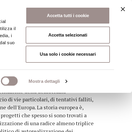
Accetta tutti i cookie
ial
ilizza il
osi
Collegio
Scuola Alti Studi
Accetta selezionati
edia, i
 dal suo
Usa solo i cookie necessari
ropea
Mostra dettagli
mentazione della democrazia
 di vie particolari, di tentativi falliti,
ne dell'Europa. La storia europea è,
 progetti che spesso si sono trovati a
lizzazione di una radice almeno triplice
litico di autorealizzazione dei