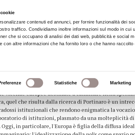
 cookie
rsonalizzare contenuti ed annunci, per fornire funzionalità dei soc
stro traffico. Condividiamo inoltre informazioni sul modo in cui ut
eca
Centro Culturale
Centro Studi Religi
tner che si occupano di analisi dei dati web, pubblicità e social m
e con altre informazioni che ha fornito loro o che hanno raccolto
istituzioni nella storia eu
Preferenze
Statistiche
Marketing
elle vicende europee destinate a culminare nella speri
 quel che risulta dalla ricerca di Portinaro è un intreccio
radossi istituzionali che rendono enigmatica la vocazio
aboratorio di istituzioni, plasmato da una molteplicità di
gi, in particolare, l'Europa è figlia della diffusa idea
 immaginario: l'idealizzazione della
polis
come spazio po