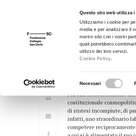
Questo sito web utilizza i
Utilizziamo i cookie per pe
media e per analizzare il no
FSC 400
Fondazione
Bibliot
nostro sito con i nostri par
quali potrebbero combinarl
utilizzo dei loro servizi.
Cookie Policy
.
Il labirinto delle 
Selezione
Necessari
del
Più che la ricostruzione d
consenso
costituzionale cosmopolitica,
di sintesi incompiute, di pa
infatti, uno straordinario l
competere reciprocamente. Og
a cui si è alimentato il suo