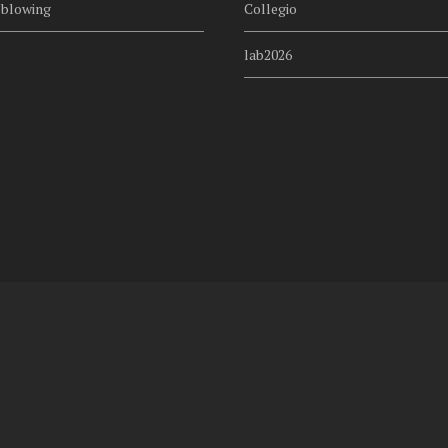
eblowing
Collegio
lab2026