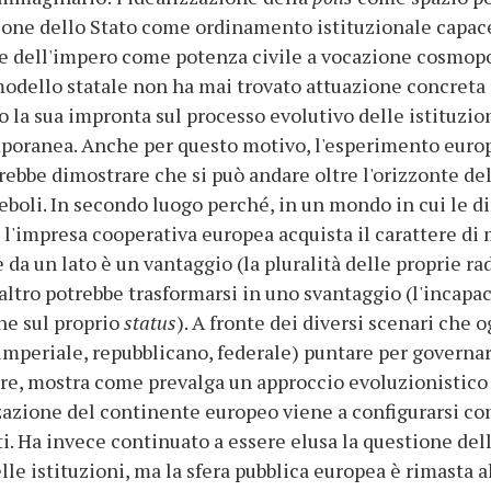
azione dello Stato come ordinamento istituzionale capace 
ione dell'impero come potenza civile a vocazione cosmopo
odello statale non ha mai trovato attuazione concreta n
 la sua impronta sul processo evolutivo delle istituzio
ranea. Anche per questo motivo, l'esperimento europe
bbe dimostrare che si può andare oltre l'orizzonte dell
deboli. In secondo luogo perché, in un mondo in cui le
, l'impresa cooperativa europea acquista il carattere di
e da un lato è un vantaggio (la pluralità delle proprie r
'altro potrebbe trasformarsi in uno svantaggio (l'incapa
ne sul proprio
status
). A fronte dei diversi scenari che o
mperiale, repubblicano, federale) puntare per governare
re, mostra come prevalga un approccio evoluzionistico al
zazione del continente europeo viene a configurarsi co
. Ha invece continuato a essere elusa la questione della
le istituzioni, ma la sfera pubblica europea è rimasta a