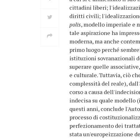
cittadini liberi; l'idealizz
diritti civili; l'idealizzaz
polis
, modello imperiale e m
tale aspirazione ha impresso
moderna, ma anche contempo
primo luogo perché sembrere
istituzioni sovranazionali 
superare quelle associative
e culturale. Tuttavia, ciò ch
complessità del reale), dall
corso a causa dell'indecisio
indecisa su quale modello (i
questi anni, conclude l'Auto
processo di costituzionaliz
perfezionamento dei trattati
stata un'europeizzazione del