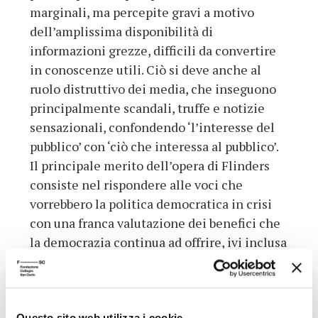
marginali, ma percepite gravi a motivo
dell’amplissima disponibilità di
informazioni grezze, difficili da convertire
in conoscenze utili. Ciò si deve anche al
ruolo distruttivo dei media, che inseguono
principalmente scandali, truffe e notizie
sensazionali, confondendo ‘l’interesse del
pubblico’ con ‘ciò che interessa al pubblico’.
Il principale merito dell’opera di Flinders
consiste nel rispondere alle voci che
vorrebbero la politica democratica in crisi
con una franca valutazione dei benefici che
la democrazia continua ad offrire, ivi inclusa
la possibilità di riformarsi. Questa riforma
dipende, almeno in parte, direttamente
dalla volontà dei cittadini, nella misura in
Questo sito web utilizza i cookie