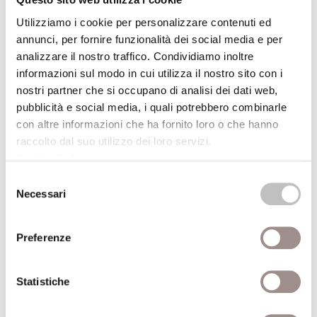
cui rivedere le proprie aspettative può,
secondo l’autore, contribuire sensibilmente
Utilizziamo i cookie per personalizzare contenuti ed
a migliorare l’offerta programmatica dei
annunci, per fornire funzionalità dei social media e per
politici che, per motivi di consenso, sono
analizzare il nostro traffico. Condividiamo inoltre
informazioni sul modo in cui utilizza il nostro sito con i
tenuti a strutturarla precisamente in base a
nostri partner che si occupano di analisi dei dati web,
queste. Ciò può avere luogo a patto di aver
pubblicità e social media, i quali potrebbero combinarle
compreso le caratteristiche fondamentali
con altre informazioni che ha fornito loro o che hanno
del sistema democratico: lentezza,
raccolto dal suo utilizzo dei loro servizi.
complessità, fragilità. Dunque, Flinders
Cookie Policy
.
perora la causa di una nuova educazione
Selezione
civica e politica che aiuti le persone ad
Necessari
del
avere più comprensione delle questioni
consenso
cruciali contemporanee – come il
Preferenze
cambiamento climatico – e insegni loro a
confrontarsi con i valori e le difficoltà della
Statistiche
democrazia.
Nel tentativo di offrire una risposta solida e